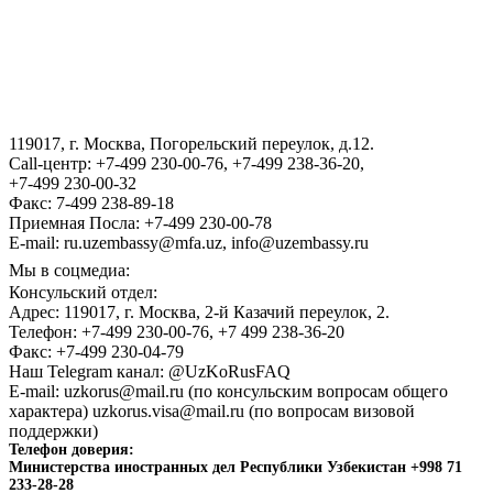
ВИЗА
III Международный юридический форум «Tashkent Law
Spring»
119017, г. Москва, Погорельский переулок, д.12.
ГОСУДАРСТВЕННЫЙ КОМИТЕТ ПО ОБОРОННОЙ
Call-центр: +7-499 230-00-76, +7-499 238-36-20,
ПРОМЫШЛЕННОСТИ
+7-499 230-00-32
Факс: 7-499 238-89-18
Приемная Посла: +7-499 230-00-78
E-mail: ru.uzembassy@mfa.uz, info@uzembassy.ru
Мы в соцмедиа:
Консульский отдел:
Адрес: 119017, г. Москва, 2-й Казачий переулок, 2.
Телефон: +7-499 230-00-76, +7 499 238-36-20
Факс: +7-499 230-04-79
Наш Telegram канал: @UzKoRusFAQ
E-mail: uzkorus@mail.ru (по консульским вопросам общего
характера) uzkorus.visa@mail.ru (по вопросам визовой
поддержки)
Телефон доверия:
Министерства иностранных дел Республики Узбекистан +998 71
233-28-28