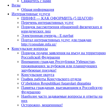
Свяжитесь с нами
Визы
Общая информация
Интерактивные услуги
ПИНФЛ — КАК ОФОРМИТЬ (5 ШАГОВ)
Перечень интерактивных услуг
Порядок рассмотрения обращений физических и
юридических лиц
Электронная очередь - E-navbat
Портал интерактивных услуг для граждан
http://consulate.mfa.uz/
Консульские вопросы
Порядок подачи заявления на въезд на территорию
Российской Федерации
Вниманию граждан Республики Узбекистан,
проживающих за рубежом или планирующих
зарубежные поездки!
Консульские округа
График работы Консульского отдела
O’zbekiston Respublikasi fuqarolari diqqatiga
Памятка гражданам, выезжающим в Российскую
Федерацию
Наиболее часто задаваемые вопросы и ответы на
них
Осторожно, мошенники!