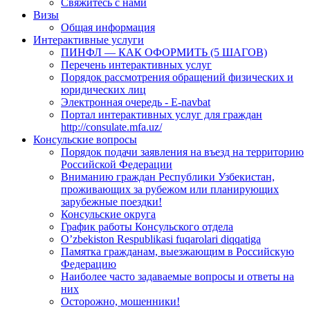
Свяжитесь с нами
Визы
Общая информация
Интерактивные услуги
ПИНФЛ — КАК ОФОРМИТЬ (5 ШАГОВ)
Перечень интерактивных услуг
Порядок рассмотрения обращений физических и
юридических лиц
Электронная очередь - E-navbat
Портал интерактивных услуг для граждан
http://consulate.mfa.uz/
Консульские вопросы
Порядок подачи заявления на въезд на территорию
Российской Федерации
Вниманию граждан Республики Узбекистан,
проживающих за рубежом или планирующих
зарубежные поездки!
Консульские округа
График работы Консульского отдела
O’zbekiston Respublikasi fuqarolari diqqatiga
Памятка гражданам, выезжающим в Российскую
Федерацию
Наиболее часто задаваемые вопросы и ответы на
них
Осторожно, мошенники!