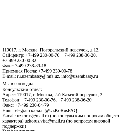
ВИЗА
III Международный юридический форум «Tashkent Law
Spring»
119017, г. Москва, Погорельский переулок, д.12.
ГОСУДАРСТВЕННЫЙ КОМИТЕТ ПО ОБОРОННОЙ
Call-центр: +7-499 230-00-76, +7-499 238-36-20,
ПРОМЫШЛЕННОСТИ
+7-499 230-00-32
Факс: 7-499 238-89-18
Приемная Посла: +7-499 230-00-78
E-mail: ru.uzembassy@mfa.uz, info@uzembassy.ru
Мы в соцмедиа:
Консульский отдел:
Адрес: 119017, г. Москва, 2-й Казачий переулок, 2.
Телефон: +7-499 230-00-76, +7 499 238-36-20
Факс: +7-499 230-04-79
Наш Telegram канал: @UzKoRusFAQ
E-mail: uzkorus@mail.ru (по консульским вопросам общего
характера) uzkorus.visa@mail.ru (по вопросам визовой
поддержки)