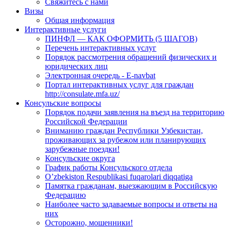
Свяжитесь с нами
Визы
Общая информация
Интерактивные услуги
ПИНФЛ — КАК ОФОРМИТЬ (5 ШАГОВ)
Перечень интерактивных услуг
Порядок рассмотрения обращений физических и
юридических лиц
Электронная очередь - E-navbat
Портал интерактивных услуг для граждан
http://consulate.mfa.uz/
Консульские вопросы
Порядок подачи заявления на въезд на территорию
Российской Федерации
Вниманию граждан Республики Узбекистан,
проживающих за рубежом или планирующих
зарубежные поездки!
Консульские округа
График работы Консульского отдела
O’zbekiston Respublikasi fuqarolari diqqatiga
Памятка гражданам, выезжающим в Российскую
Федерацию
Наиболее часто задаваемые вопросы и ответы на
них
Осторожно, мошенники!