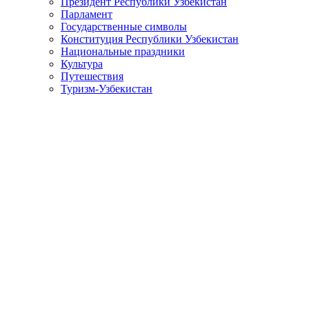
Президент Республики Узбекистан
Парламент
Государственные символы
Конституция Республики Узбекистан
Национальные праздники
Культура
Путешествия
Туризм-Узбекистан
Создается современная инфраструктура для туризма и сфер
Президент Шавкат Мирзиёев 23 января ознакомился с деятельн
Туризм – это сфера, которая при сравнительно небольших вло
широкими возможностями в этом направлении.
В частности, с целью полного использования этого потенциа
значения, соединяющих 15 махаллей, будут построены туристи