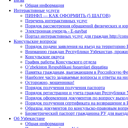
Визы
Общая информация
Интерактивные услуги
ПИНФЛ — КАК ОФОРМИТЬ (5 ШАГОВ)
Перечень интерактивных услуг
Порядок рассмотрения обращений физических и ю
Электронная очередь - E-navbat
Портал интерактивных услуг для граждан http://consu
Консульские вопросы
Порядок подачи заявления на въезд на территорию
Вниманию граждан Республики Узбекистан, прожи
Консульские округа
График работы Консульского отдела
O’zbekiston Respublikasi fuqarolari diqqatiga
Памятка гражданам, выезжающим в Российскую Ф
Наиболее часто задаваемые вопросы и ответы на ни
Осторожно, мошенники!
Порядок получения получения паспорта
Порядок регистрации и учета граждан Республики 
Порядок оформления документов по вопросу выхода
Порядок получения сертификата на возвращение в 
Образцы документов по консульско-правовым вопр
Биометрический паспорт гражданина РУ для выезда
Об Узбекистане
Общая информация