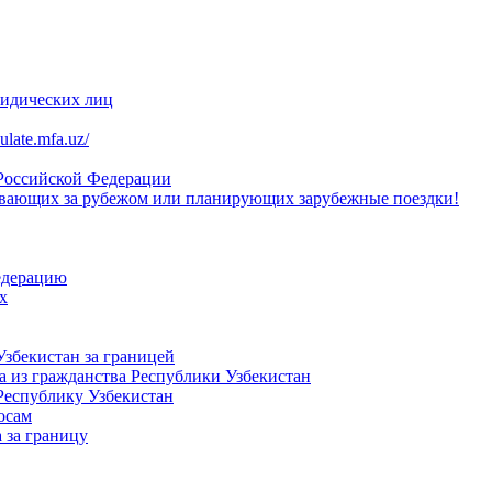
ридических лиц
late.mfa.uz/
 Российской Федерации
вающих за рубежом или планирующих зарубежные поездки!
едерацию
х
Узбекистан за границей
 из гражданства Республики Узбекистан
Республику Узбекистан
осам
 за границу