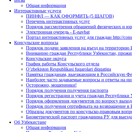
Визы
Общая информация
Интерактивные услуги
ПИНФЛ — КАК ОФОРМИТЬ (5 ШАГОВ)
Перечень интерактивных услуг
Порядок рассмотрения обращений физических и ю
Электронная очередь - E-navbat
Портал интерактивных услуг для граждан http://consu
Консульские вопросы
Порядок подачи заявления на въезд на территорию
Вниманию граждан Республики Узбекистан, прожи
Консульские округа
График работы Консульского отдела
O’zbekiston Respublikasi fuqarolari diqqatiga
Памятка гражданам, выезжающим в Российскую Ф
Наиболее часто задаваемые вопросы и ответы на ни
Осторожно, мошенники!
Порядок получения получения паспорта
Порядок регистрации и учета граждан Республики 
Порядок оформления документов по вопросу выхода
Порядок получения сертификата на возвращение в 
Образцы документов по консульско-правовым вопр
Биометрический паспорт гражданина РУ для выезда
Об Узбекистане
Общая информация