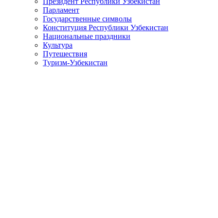
Президент Республики Узбекистан
Парламент
Государственные символы
Конституция Республики Узбекистан
Национальные праздники
Культура
Путешествия
Туризм-Узбекистан
Выступление Президента Республики Узбекистан Шавката М
Уважаемые друзья!
Дамы и господа!
Сегодня все мы видим, как в мире усиливаются процессы гло
диалога, взаимопонимания и сотрудничества между странами и
Невозможно переоценить значение и силу воздействия спорта к