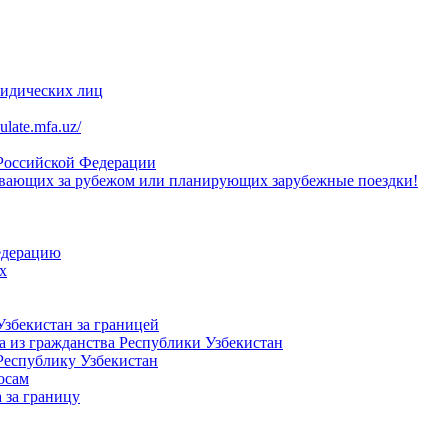
ридических лиц
late.mfa.uz/
 Российской Федерации
вающих за рубежом или планирующих зарубежные поездки!
едерацию
х
Узбекистан за границей
 из гражданства Республики Узбекистан
Республику Узбекистан
осам
 за границу