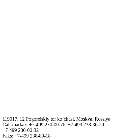
O'zbekistonda turizm
O`zbekiston Respublikasi davlat statistika qo`mitasi
O`zbekiston Respublikasiga qaytish uchun yo'riqnoma va sertifikat
rasmiylashtirish tartibi
ЎЗБЕКИСТОН РЕСПУБЛИКАСИ ДАВЛАТ
АКТИВЛАРИНИ БОШҚАРИШ АГЕНТЛИГИ
VIZA
“Tashkent Law Spring” III Xalqaro yuridik forumi
119017, 12 Pogorelskiy tor ko‘chasi, Moskva, Rossiya.
ГОСУДАРСТВЕННЫЙ КОМИТЕТ ПО ОБОРОННОЙ
Call-markaz: +7-499 230-00-76, +7-499 238-36-20
ПРОМЫШЛЕННОСТИ
+7-499 230-00-32
Faks: +7-499 238-89-18