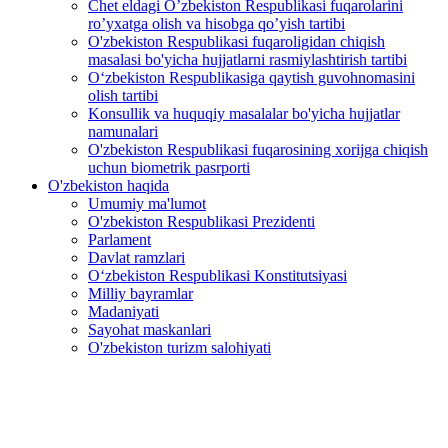
Chet eldagi O’zbekiston Respublikasi fuqarolarini
ro’yxatga olish va hisobga qo’yish tartibi
O'zbekiston Respublikasi fuqaroligidan chiqish
masalasi bo'yicha hujjatlarni rasmiylashtirish tartibi
O‘zbekiston Respublikasiga qaytish guvohnomasini
olish tartibi
Konsullik va huquqiy masalalar bo'yicha hujjatlar
namunalari
O'zbekiston Respublikasi fuqarosining xorijga chiqish
uchun biometrik pasrporti
O'zbekiston haqida
Umumiy ma'lumot
O'zbekiston Respublikasi Prezidenti
Parlament
Davlat ramzlari
O‘zbekiston Respublikasi Konstitutsiyasi
Milliy bayramlar
Madaniyati
Sayohat maskanlari
O'zbekiston turizm salohiyati