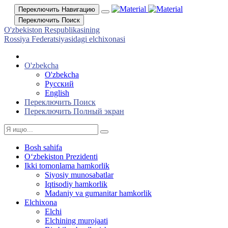
Переключить Навигацию
Переключить Поиск
O'zbekiston Respublikasining
Rossiya Federatsiyasidagi elchixonasi
O'zbekcha
O'zbekcha
Русский
English
Переключить Поиск
Переключить Полный экран
Bosh sahifa
Oʻzbekiston Prezidenti
Ikki tomonlama hamkorlik
Siyosiy munosabatlar
Iqtisodiy hamkorlik
Madaniy va gumanitar hamkorlik
Elchixona
Elchi
Elchining murojaati