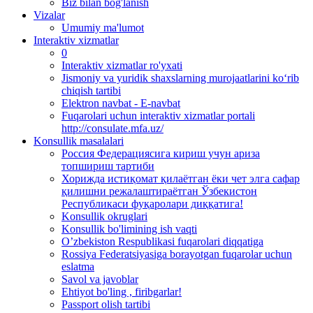
Biz bilan bog'lanish
Vizalar
Umumiy ma'lumot
Interaktiv xizmatlar
0
Interaktiv xizmatlar ro'yxati
Jismoniy va yuridik shaxslarning murojaatlarini ko‘rib
chiqish tartibi
Elektron navbat - E-navbat
Fuqarolari uchun interaktiv xizmatlar portali
http://consulate.mfa.uz/
Konsullik masalalari
Россия Федерациясига кириш учун ариза
топшириш тартиби
Хорижда истиқомат қилаётган ёки чет элга сафар
қилишни режалаштираётган Ўзбекистон
Республикаси фуқаролари диққатига!
Konsullik okruglari
Konsullik bo'limining ish vaqti
O’zbekiston Respublikasi fuqarolari diqqatiga
Rossiya Federatsiyasiga borayotgan fuqarolar uchun
eslatma
Savol va javoblar
Ehtiyot bo'ling , firibgarlar!
Passport olish tartibi