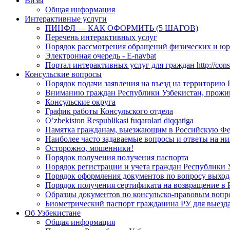
Визы
Общая информация
Интерактивные услуги
ПИНФЛ — КАК ОФОРМИТЬ (5 ШАГОВ)
Перечень интерактивных услуг
Порядок рассмотрения обращений физических и ю
Электронная очередь - E-navbat
Портал интерактивных услуг для граждан http://consu
Консульские вопросы
Порядок подачи заявления на въезд на территорию
Вниманию граждан Республики Узбекистан, прожи
Консульские округа
График работы Консульского отдела
O’zbekiston Respublikasi fuqarolari diqqatiga
Памятка гражданам, выезжающим в Российскую Ф
Наиболее часто задаваемые вопросы и ответы на ни
Осторожно, мошенники!
Порядок получения получения паспорта
Порядок регистрации и учета граждан Республики 
Порядок оформления документов по вопросу выхода
Порядок получения сертификата на возвращение в 
Образцы документов по консульско-правовым вопр
Биометрический паспорт гражданина РУ для выезда
Об Узбекистане
Общая информация