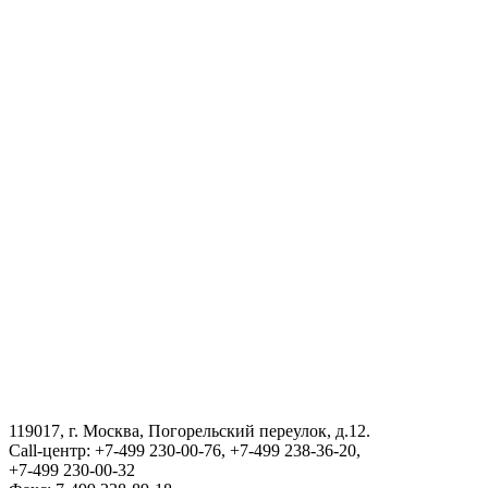
Туризм в Узбекистане
Туризм в Узбекистане
Государственный комитет Республики Узбекистан по статистик
Порядок получения сертификата на возвращения в Республику
АГЕНТСТВО ПО УПРАВЛЕНИЮ ГОСУДАРСТВЕННЫМИ А
ВИЗА
III Международный юридический форум «Tashkent Law Spring»
119017, г. Москва, Погорельский переулок, д.12.
Call-центр: +7-499 230-00-76, +7-499 238-36-20,
ГОСУДАРСТВЕННЫЙ КОМИТЕТ ПО ОБОРОННОЙ ПРО
+7-499 230-00-32