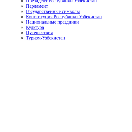
Президент Республики Узбекистан
Парламент
Государственные символы
Конституция Республики Узбекистан
Национальные праздники
Культура
Путешествия
Туризм-Узбекистан
Президент Республики Узбекистан совершит рабочий визит
Президент Республики Узбекистан Шавкат Мирзиёев по пригл
в саммитах СНГ и ЕАЭС, которые пройдут 25-26 декабря.
Лидер нашей страны примет участие в мероприятиях нефор
экономического совета в статусе наблюдателя.
В повестку дня саммитов включены актуальные вопросы дал
основные итоги совместной работы и состоится обмен мнения