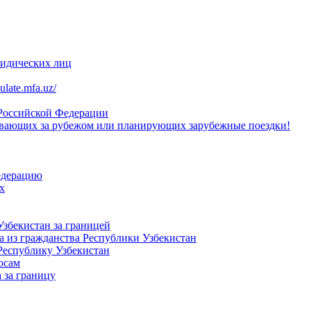
ридических лиц
late.mfa.uz/
 Российской Федерации
вающих за рубежом или планирующих зарубежные поездки!
едерацию
х
Узбекистан за границей
 из гражданства Республики Узбекистан
Республику Узбекистан
осам
 за границу