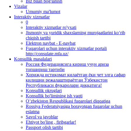
Biz bilan bog'lanish
Vizalar
Umumiy ma'lumot
Interaktiv xizmatlar
0
Interaktiv xizmatlar ro'yxati
Jismoniy va yuridik shaxslarning murojaatlarini ko‘rib
chiqish tartibi
Elektron navbat - E-navbat
Fuqarolari uchun interaktiv xizmatlar portali
http://consulate.mfa.uz/
Konsullik masalalari
Россия Федерациясига кириш учун ариза
топшириш тартиби
Хорижда истиқомат қилаётган ёки чет элга сафар
қилишни режалаштираётган Ўзбекистон
Республикаси фуқаролари диққатига!
Konsullik okruglari
Konsullik bo'limining ish vaqti
O’zbekiston Respublikasi fuqarolari diqqatiga
Rossiya Federatsiyasiga borayotgan fuqarolar uchun
eslatma
Savol va javoblar
Ehtiyot bo'ling , firibgarlar!
Passport olish tartibi