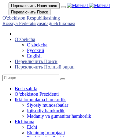
Переключить Навигацию
Переключить Поиск
O'zbekiston Respublikasining
Rossiya Federatsiyasidagi elchixonasi
O'zbekcha
O'zbekcha
Русский
English
Переключить Поиск
Переключить Полный экран
Bosh sahifa
Oʻzbekiston Prezidenti
Ikki tomonlama hamkorlik
Siyosiy munosabatlar
Iqtisodiy hamkorlik
Madaniy va gumanitar hamkorlik
Elchixona
Elchi
Elchining murojaati